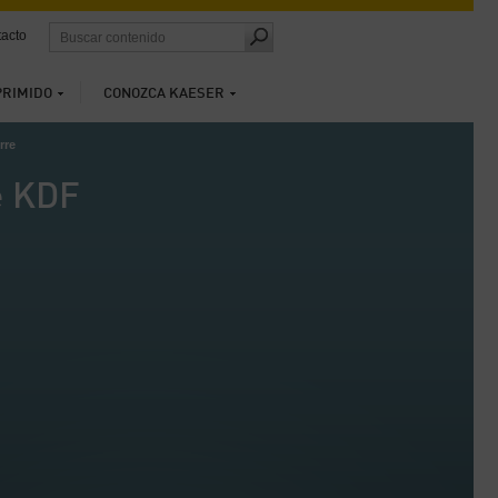
acto
PRIMIDO
CONOZCA KAESER
rre
e KDF