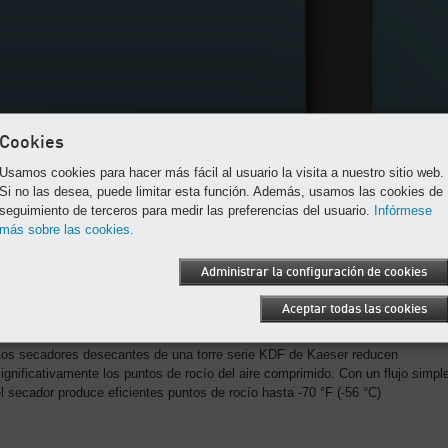
Cookies
Usamos cookies para hacer más fácil al usuario la visita a nuestro sitio web.
Si no las desea, puede limitar esta función. Además, usamos las cookies de
seguimiento de terceros para medir las preferencias del usuario.
Infórmese
más sobre las cookies.
Administrar la configuración de cookies
Desde 5 hasta 30 scfm @100 psig
Aceptar todas las cookies
Punto de rocío hasta -40 °F (-40°C)
Los secadores desecantes de una torre serie KDF de Kaeser reducen
ignificativamente los puntos de rocío del aire comprimido. Con un flujo simpl
l secador produce eficientes puntos de rocío hasta -70 °F (-56 °C)