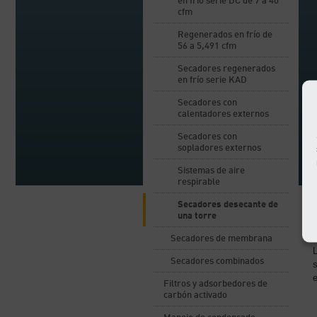
en frío serie DC de 7 a 40
cfm
Regenerados en frío de
56 a 5,491 cfm
Secadores regenerados
en frío serie KAD
Secadores con
calentadores externos
Secadores con
sopladores externos
Sistemas de aire
respirable
Secadores desecante de
una torre
Secadores de membrana
Secadores combinados
s
e
Filtros y adsorbedores de
carbón activado