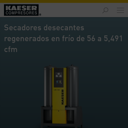
Productos
y
Secadores desecantes
soluciones
-
regenerados en frío de 56 a 5,491
Contenido
cfm
Servicios
-
Contenido
Recursos
de
aire
comprimido
-
Contenido
Conozca
Kaeser