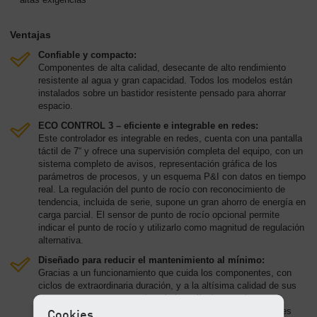
Ventajas
Confiable y compacto:
Componentes de alta calidad, desecante de alto rendimiento
resistente al agua y gran capacidad. Todos los modelos están
instalados sobre un bastidor resistente pensado para ahorrar
espacio.
ECO CONTROL 3 – eficiente e integrable en redes:
Este controlador es integrable en redes, cuenta con una pantalla
táctil de 7“ y ofrece una supervisión completa del equipo, con un
sistema completo de avisos, representación gráfica de los
parámetros de procesos, y un esquema P&I con datos en tiempo
real. La regulación del punto de rocío con reconocimiento de
tendencia, incluida de serie, supone un gran ahorro de energía en
carga parcial. El sensor de punto de rocío opcional permite
indicar el punto de rocío y utilizarlo como magnitud de regulación
alternativa.
Diseñado para reducir el mantenimiento al mínimo:
Gracias a un funcionamiento que cuida los componentes, con
ciclos de extraordinaria duración, y a la altísima calidad de sus
componentes, como por ejemplo las válvulas, o a la gran
cantidad de desecante que contienen, las revisiones mayores
Cookies