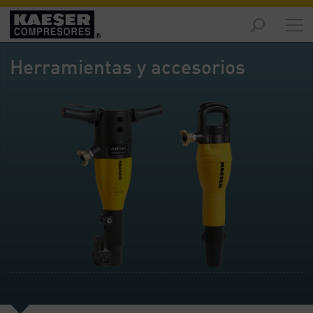
Productos
y
Herramientas y accesorios
soluciones
-
Contenido
Servicios
-
Contenido
Recursos
de
aire
comprimido
-
Contenido
Conozca
Kaeser