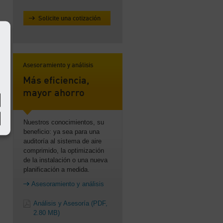
Solicite una cotización
Asesoramiento y análisis
Más eficiencia,
mayor ahorro
Nuestros conocimientos, su
beneficio: ya sea para una
auditoría al sistema de aire
comprimido, la optimización
de la instalación o una nueva
planificación a medida.
Asesoramiento y análisis
Análisis y Asesoría
(PDF,
2.80 MB)