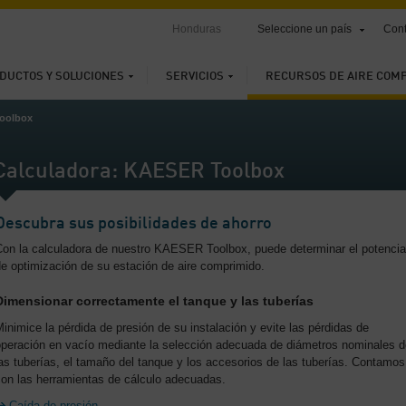
Honduras
Seleccione un país
Cont
DUCTOS Y SOLUCIONES
SERVICIOS
RECURSOS DE AIRE COM
Toolbox
Calculadora: KAESER Toolbox
Descubra sus posibilidades de ahorro
Con la calculadora de nuestro KAESER Toolbox, puede determinar el potencia
e optimización de su estación de aire comprimido.
Dimensionar correctamente el tanque y las tuberías
inimice la pérdida de presión de su instalación y evite las pérdidas de
operación en vacío mediante la selección adecuada de diámetros nominales d
as tuberías, el tamaño del tanque y los accesorios de las tuberías. Contamos
con las herramientas de cálculo adecuadas.
Caída de presión