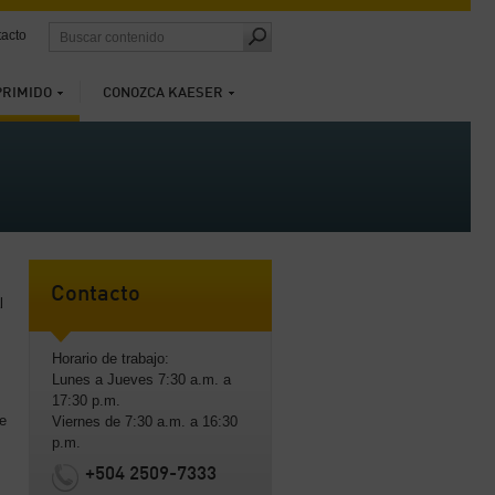
acto
PRIMIDO
CONOZCA KAESER
Contacto
l
Horario de trabajo:
Lunes a Jueves 7:30 a.m. a
17:30 p.m.
e
Viernes de 7:30 a.m. a 16:30
p.m.
+504 2509-7333