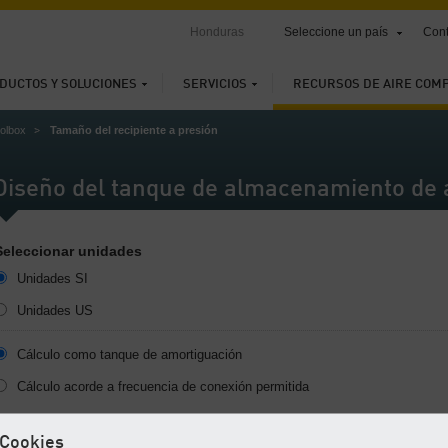
Honduras
Seleccione un país
Cont
DUCTOS Y SOLUCIONES
SERVICIOS
RECURSOS DE AIRE COM
oolbox
Tamaño del recipiente a presión
Diseño del tanque de almacenamiento de 
Seleccionar unidades
Unidades SI
Unidades US
Cálculo como tanque de amortiguación
Cálculo acorde a frecuencia de conexión permitida
Cookies