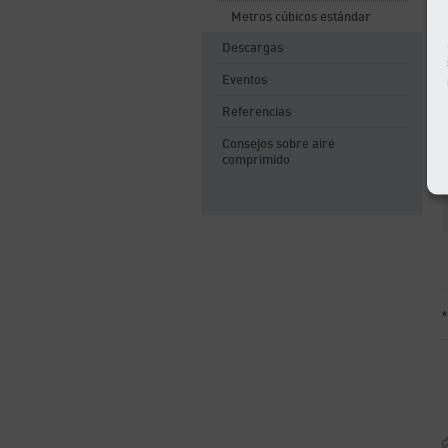
Metros cúbicos estándar
Descargas
Eventos
Referencias
Consejos sobre aire
comprimido
*