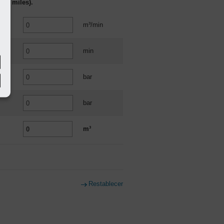
ara miles).
m³/min
min
bar
bar
m³