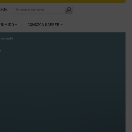
acto
PRIMIDO
CONOZCA KAESER
ndensado
r