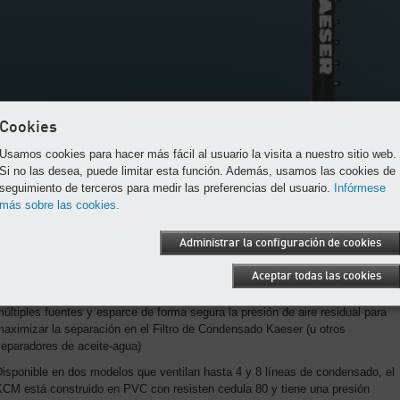
Cookies
Usamos cookies para hacer más fácil al usuario la visita a nuestro sitio web.
Si no las desea, puede limitar esta función. Además, usamos las cookies de
seguimiento de terceros para medir las preferencias del usuario.
Infórmese
más sobre las cookies.
Administrar la configuración de cookies
KCM
Aceptar todas las cookies
EL KCM es un pequeño tanque presurizado que recoge el condensado de
últiples fuentes y esparce de forma segura la presión de aire residual para
aximizar la separación en el Filtro de Condensado Kaeser (u otros
separadores de aceite-agua)
isponible en dos modelos que ventilan hasta 4 y 8 líneas de condensado, el
KCM está construido en PVC con resisten cedula 80 y tiene una presión