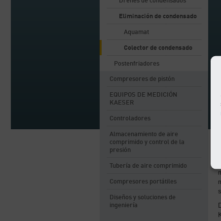
Drenes de condensados
Eliminación de condensado
Aquamat
Colector de condensado
Postenfriadores
Compresores de pistón
EQUIPOS DE MEDICIÓN
KAESER
Controladores
Almacenamiento de aire
comprimido y control de la
presión
Tubería de aire comprimido
m
m
Compresores portátiles
Diseños y soluciones de
D
ingeniería