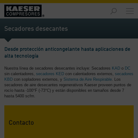
Productos
y
Secadores desecantes
soluciones
-
Contenido
Desde protección anticongelante hasta aplicaciones de
alta tecnología
Servicios
-
Nuestra línea de secadores desecantes incluye: Secadores
KAD
o
DC
Contenido
sin calentadores,
secadores KED
con calentadores externos,
secadores
KBD
con sopladores externos, y
Sistema de Aire Respirable
. Los
Recursos
secadores de aire desecantes regenerativos Kaeser proveen puntos de
de
rocío hasta -100°F (-73°C) y están disponibles en tamaños desde 7
aire
hasta 5400 scfm.
comprimido
-
Contenido
Contacto
Conozca
Kaeser