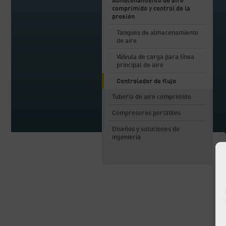
Almacenamiento de aire
comprimido y control de la
presión
Tanques de almacenamiento
de aire
Válvula de carga para línea
principal de aire
Controlador de flujo
Tubería de aire comprimido
Compresores portátiles
Diseños y soluciones de
ingeniería
L
d
t
c