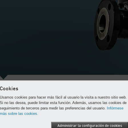
Los beneficios de la presión estable
Cookies
os controladores de flujo separan el lado del suministro, del sistema de
Usamos cookies para hacer más fácil al usuario la visita a nuestro sitio web.
istribución. Los controladores crean un almacenamiento “real” dentro del
Si no las desea, puede limitar esta función. Además, usamos las cookies de
anque al acumular aire comprimido sin entregarlo cuando no se requiere. El
seguimiento de terceros para medir las preferencias del usuario.
Infórmese
onsumo total de aire se reduce al eliminar la demanda artificial y al reducir la
más sobre las cookies.
fugas. El aire comprimido almacenado se encuentra disponible en caso de
picos de consumo, así no se produce una caída de presión o una activación d
Administrar la configuración de cookies
los compresores en reserva.