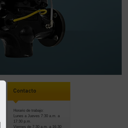
Contacto
Horario de trabajo:
s
Lunes a Jueves 7:30 a.m. a
17:30 p.m.
e
Viernes de 7:30 a.m. a 16:30