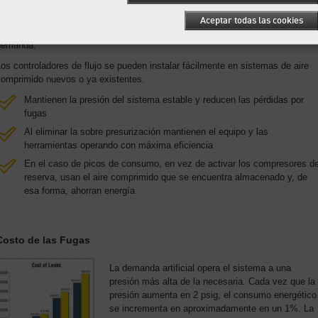
on un suministro de aire, almacenamiento y tubería adecuado, el controlador
Aceptar todas las cookies
e flujo es capaz de mantener la presión de conmutación del lado de la
demanda.
os controladores de flujo se pueden instalar fácilmente en sistemas de aire
comprimido nuevos o ya existentes.
Mantienen la presión del sistema estable y reducen las pérdidas por
fugas
Al eliminar la sobre presurización mantienen el equipo y las
herramientas operando con máxima eficiencia
En el caso de picos de consumo, en vez de activar los compresores d
reserva, usan el aire comprimido que se encuentra almacenado y, de
esa forma, ahorran energía
Costo de las Fugas
La demanda artificial opera el sistema a una
presión más alta de la necesaria. Cada vez que la
presión aumenta en 2 psig, el consumo energético
se incrementa en aproximadamente en un 1%. La