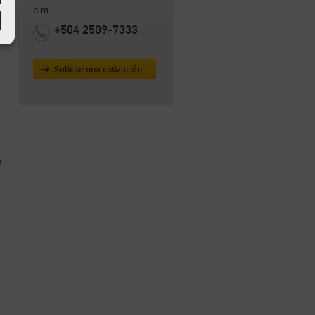
p.m.
+504 2509-7333
Solicite una cotización
e