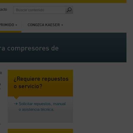
acto
PRIMIDO
CONOZCA KAESER
ara compresores de
o
¿Requiere repuestos
a
o servicio?
P
Solicitar repuestos, manual
o asistencia técnica.
s