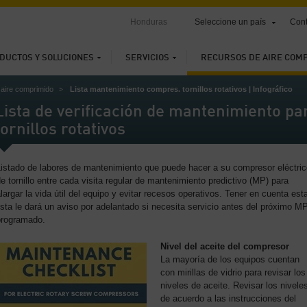
Honduras
Seleccione un país
Cont
DUCTOS Y SOLUCIONES
SERVICIOS
RECURSOS DE AIRE COM
aire comprimido
Lista mantenimiento compres. tornillos rotativos | Infográfico
Lista de verificación de mantenimiento p
tornillos rotativos
Listado de labores de mantenimiento que puede hacer a su compresor eléctric
e tornillo entre cada visita regular de mantenimiento predictivo (MP) para
largar la vida útil del equipo y evitar recesos operativos. Tener en cuenta est
ista le dará un aviso por adelantado si necesita servicio antes del próximo M
programado.
Nivel del aceite del compresor
La mayoría de los equipos cuentan
con mirillas de vidrio para revisar los
niveles de aceite. Revisar los nivele
de acuerdo a las instrucciones del