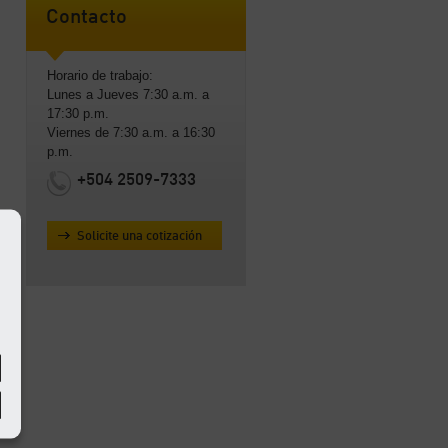
Contacto
Horario de trabajo:
Lunes a Jueves 7:30 a.m. a
17:30 p.m.
Viernes de 7:30 a.m. a 16:30
p.m.
+504 2509-7333
Solicite una cotización